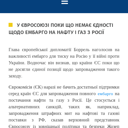
У ЄВРОСОЮЗІ ПОКИ ЩО НЕМАЄ ЄДНОСТІ
ЩОДО ЕМБАРГО НА НАФТУ І ГАЗ З РОСІЇ
Глава європейської дипломатії Боррель наголосив на
важливості ембарго для тиску на Росію у її війні проти
України. Водночас він визнав, що країни ЄС поки що
не досягли єдиної позиції щодо запровадження такого
заходу.
Єврокомісія (ЄК) наразі не бачить достатньої підтримки
серед країн ЄС для запровадження повного
на
ембарго
постачання нафти та газу з Росії. Це стосується і
альтернативних санкцій, таких як, наприклад,
запровадження штрафних мит на нафтові та газові
поставки з РФ, сказав верховний представник
Євросоюзу із зовнішньої політики та безпеки Жозеп