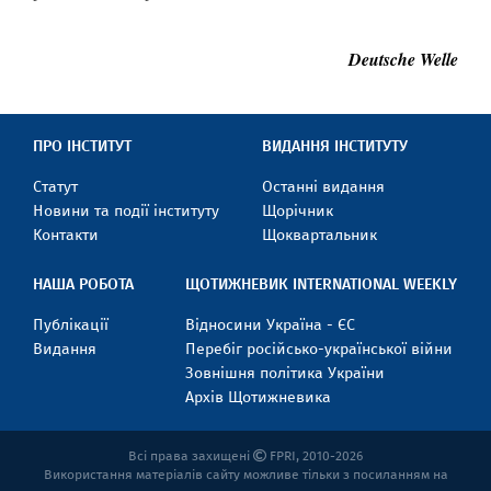
Deutsche Welle
ПРО ІНСТИТУТ
ВИДАННЯ ІНСТИТУТУ
Статут
Останні видання
Новини та події інституту
Щорічник
Контакти
Щоквартальник
НАША РОБОТА
ЩОТИЖНЕВИК INTERNATIONAL WEEKLY
Публікації
Відносини Україна - ЄС
Видання
Перебіг російсько-української війни
Зовнішня політика України
Архів Щотижневика
Всі права захищені
FPRI, 2010-2026
Використання матеріалів сайту можливе тільки з посиланням на