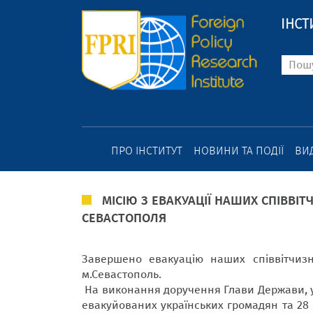
ІНСТ
ПРО ІНСТИТУТ
НОВИНИ ТА ПОДІЇ
ВИ
МІСІЮ З ЕВАКУАЦІЇ НАШИХ СПІВВІ
СЕВАСТОПОЛЯ
Завершено евакуацію наших співвітчизн
м.Севастополь.
На виконання доручення Глави Держави, ус
евакуйованих українських громадян та 28 і