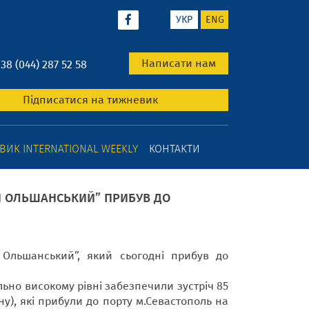
УКР
ENG
Написати нам
+38 (044) 287 52 58
Підписатися на тижневик
ИК INTERNATIONAL WEEKLY
КОНТАКТИ
ТИН ОЛЬШАНСЬКИЙ” ПРИБУВ ДО
 Ольшанський”, який сьогодні прибув до
ьно високому рівні забезпечили зустріч 85
ну), які прибули до порту м.Севастополь на