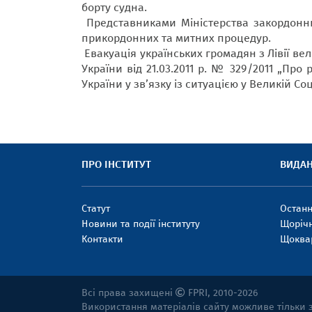
борту судна.
Представниками Міністерства закордонн
прикордонних та митних процедур.
Евакуація українських громадян з Лівії в
України від 21.03.2011 р. № 329/2011 „Про
України у зв’язку із ситуацією у Великій Со
ПРО ІНСТИТУТ
ВИДАН
Статут
Останн
Новини та події інституту
Щоріч
Контакти
Щоква
Всі права захищені
FPRI, 2010-2026
Використання матеріалів сайту можливе тільки