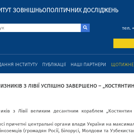
ИТУТ ЗОВНІШНЬОПОЛІТИЧНИХ ДОСЛІДЖЕНЬ
тел. 
ДАННЯ ІНСТИТУТУ
ПУБЛІКАЦІЇ
НАШІ ПАРТНЕРИ
ЩОТИЖНЕВ
ТЧИЗНИКІВ З ЛІВІЇ УСПІШНО ЗАВЕРШЕНО – „КОСТЯН
иків з Лівії великим десантним кораблем „Костянтин
і причетні центральні органи влади України на максимал
ноземців (громадян Росії, Білорусі, Молдови та Узбекиста