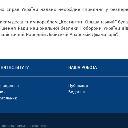
их справ України надано необхідне сприяння у безпе
еликим десантним кораблем „Костянтин Ольшанський” була
 рішення Ради національної безпеки і оборони України від
ціалістичній Народній Лівійській Арабській Джамагирії”.
НЯ ІНСТИТУТУ
НАША РОБОТА
і видання
Публікації
ник
Видання
ртальник
 з посиланням на джерело