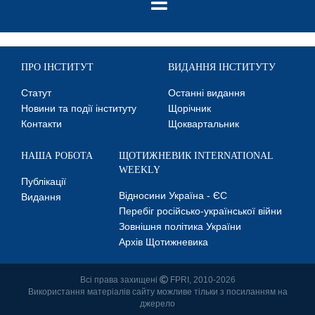
ПРО ІНСТИТУТ
ВИДАННЯ ІНСТИТУТУ
Статут
Останні видання
Новини та події інституту
Щорічник
Контакти
Щоквартальник
НАША РОБОТА
ЩОТИЖНЕВИК INTERNATIONAL
WEEKLY
Публікації
Відносини Україна - ЄС
Видання
Перебіг російсько-української війни
Зовнішня політика України
Архів Щотижневика
Всі права захищені
FPRI, 2010-2026
Використання матеріалів сайту можливе тільки з посиланням на
джерело